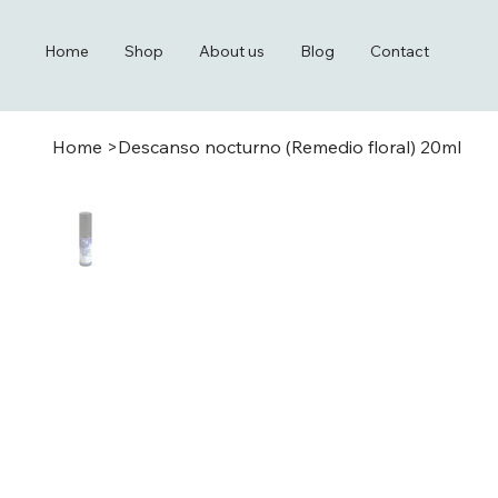
Home
Shop
About us
Blog
Contact
Home
>
Descanso nocturno (Remedio floral) 20ml