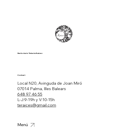
Herbolario Tetería Raíces
Contact
Local N20, Avinguda de Joan Miró
07014 Palma, Illes Balears
648 97 46 55
L-J:9-19h y V:10-15h
teraices@gmail.com
Menú