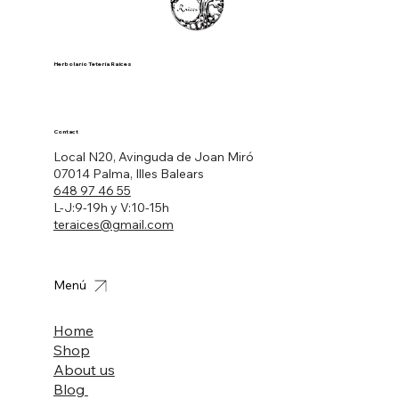
Herbolario Tetería Raíces
Contact
Local N20, Avinguda de Joan Miró
07014 Palma, Illes Balears
648 97 46 55
L-J:9-19h y V:10-15h
teraices@gmail.com
Menú
Home
Shop
About us
Blog