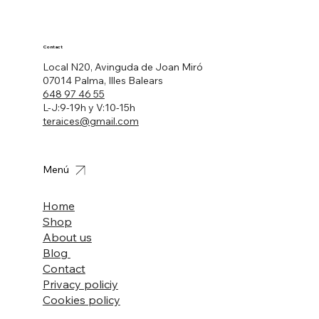
Contact
Local N20, Avinguda de Joan Miró
07014 Palma, Illes Balears
648 97 46 55
L-J:9-19h y V:10-15h
teraices@gmail.com
Menú
Home
Shop
About us
Blog
Contact
Privacy policiy
Cookies policy