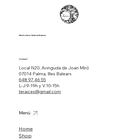
Herbolario Tetería Raíces
Contact
Local N20, Avinguda de Joan Miró
07014 Palma, Illes Balears
648 97 46 55
L-J:9-19h y V:10-15h
teraices@gmail.com
Menú
Home
Shop