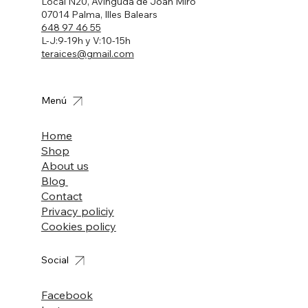
Local N20, Avinguda de Joan Miró
07014 Palma, Illes Balears
648 97 46 55
L-J:9-19h y V:10-15h
teraices@gmail.com
Menú
Home
Shop
About us
Blog
Contact
Privacy policiy
Cookies policy
Social
Facebook