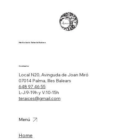
Herbolario Tetería Raíces
Contacto
Local N20, Avinguda de Joan Miró
07014 Palma, Illes Balears
648 97 46 55
L-J:9-19h y V:10-15h
teraices@gmail.com
Menú
Home