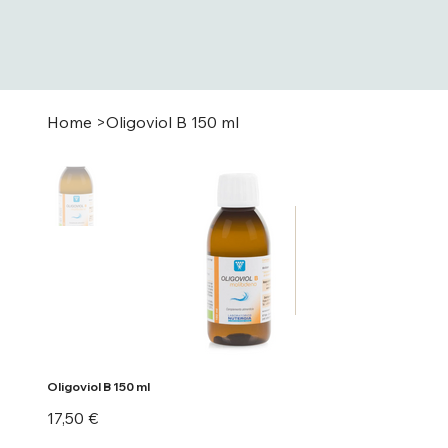
Home
>
Oligoviol B 150 ml
Oligoviol B 150 ml
Precio
17,50 €