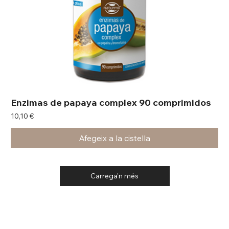
Enzimas de papaya complex 90 comprimidos
Preu
10,10 €
Afegeix a la cistella
Carrega'n més