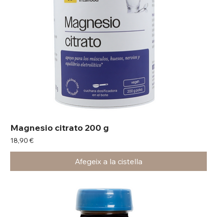
Magnesio citrato 200 g
Preu
18,90 €
Afegeix a la cistella