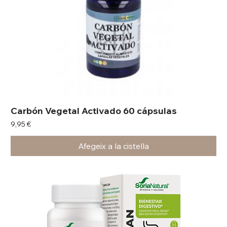
Carbón Vegetal Activado 60 cápsulas
Preu
9,95 €
Afegeix a la cistella