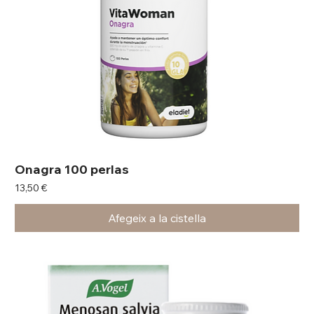
Onagra 100 perlas
Preu
13,50 €
Afegeix a la cistella