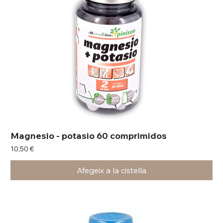
Magnesio - potasio 60 comprimidos
Preu
10,50 €
Afegeix a la cistella