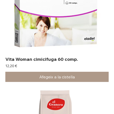
Vita Woman cimicifuga 60 comp.
Preu
12,20 €
Afegeix a la cistella