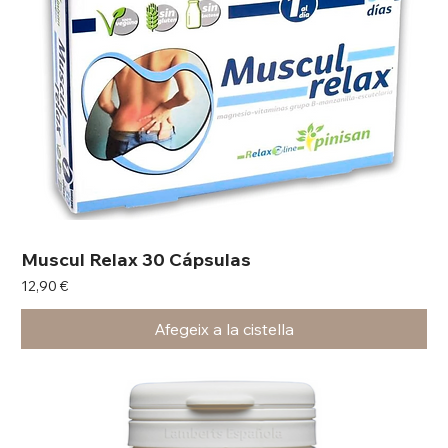
Muscul Relax 30 Cápsulas
Preu
12,90 €
Afegeix a la cistella