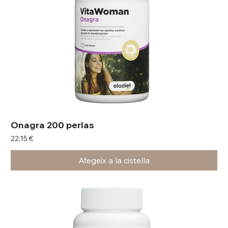
Onagra 200 perlas
Preu
22,15 €
Afegeix a la cistella