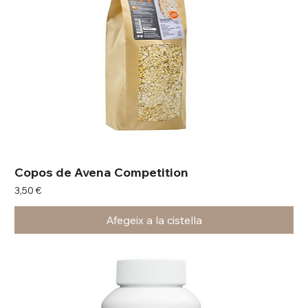
Copos de Avena Competition
Preu
3,50 €
Afegeix a la cistella