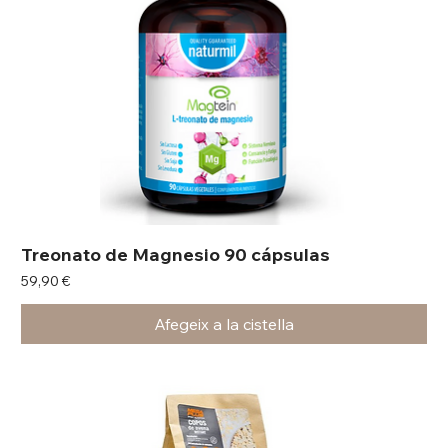
Treonato de Magnesio 90 cápsulas
Preu
59,90 €
Afegeix a la cistella