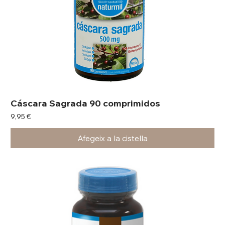
Cáscara Sagrada 90 comprimidos
Preu
9,95 €
Afegeix a la cistella