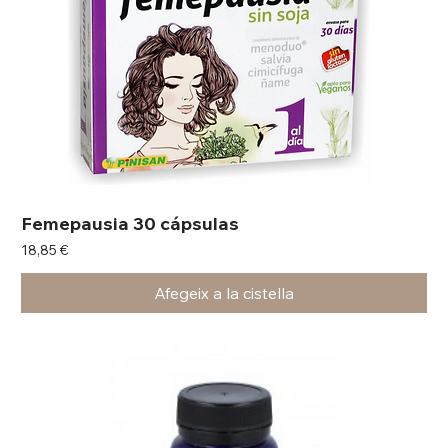
Femepausia 30 cápsulas
Preu
18,85 €
Afegeix a la cistella