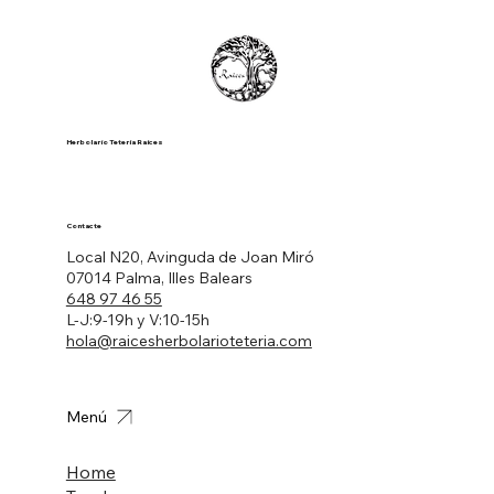
Herbolario Tetería Raíces
Contacte
Local N20, Avinguda de Joan Miró
07014 Palma, Illes Balears
648 97 46 55
L-J:9-19h y V:10-15h
hola@raicesherbolarioteteria.com
Menú
Home