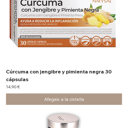
Cúrcuma con jengibre y pimienta negra 30
cápsulas
Preu
14,90 €
Afegeix a la cistella