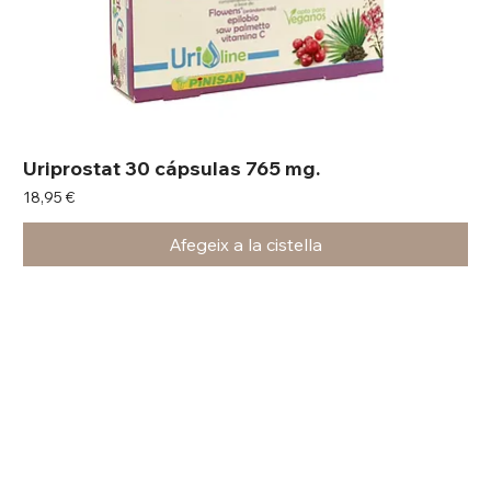
Uriprostat 30 cápsulas 765 mg.
Preu
18,95 €
Afegeix a la cistella