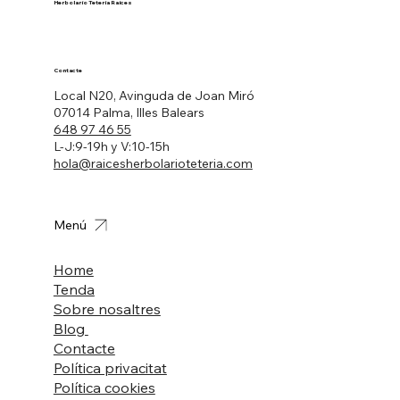
Herbolario Tetería Raíces
Contacte
Local N20, Avinguda de Joan Miró
07014 Palma, Illes Balears
648 97 46 55
L-J:9-19h y V:10-15h
hola@raicesherbolarioteteria.com
Menú
Home
Tenda
Sobre nosaltres
Blog
Contacte
Política privacitat
Política cookies