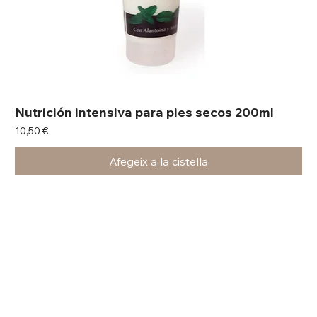
Nutrición intensiva para pies secos 200ml
Preu
10,50 €
Afegeix a la cistella