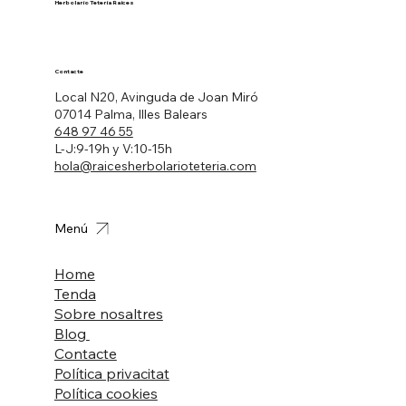
Herbolario Tetería Raíces
Contacte
Local N20, Avinguda de Joan Miró
07014 Palma, Illes Balears
648 97 46 55
L-J:9-19h y V:10-15h
hola@raicesherbolarioteteria.com
Menú
Home
Tenda
Sobre nosaltres
Blog
Contacte
Política privacitat
Política cookies