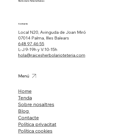
Herbolario Tetería Raíces
Contacte
Local N20, Avinguda de Joan Miró
07014 Palma, Illes Balears
648 97 46 55
L-J:9-19h y V:10-15h
hola@raicesherbolarioteteria.com
Menú
Home
Tenda
Sobre nosaltres
Blog
Contacte
Política privacitat
Política cookies