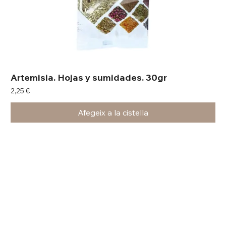
Artemisia. Hojas y sumidades. 30gr
Preu
2,25 €
Afegeix a la cistella