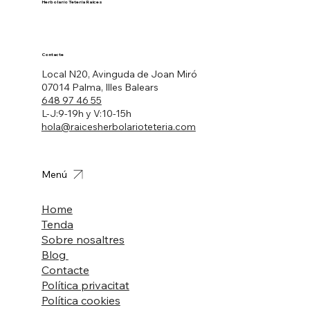
Herbolario Tetería Raíces
Contacte
Local N20, Avinguda de Joan Miró
07014 Palma, Illes Balears
648 97 46 55
L-J:9-19h y V:10-15h
hola@raicesherbolarioteteria.com
Menú
Home
Tenda
Sobre nosaltres
Blog
Contacte
Política privacitat
Política cookies