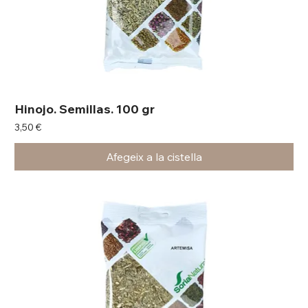
Hinojo. Semillas. 100 gr
Preu
3,50 €
Afegeix a la cistella