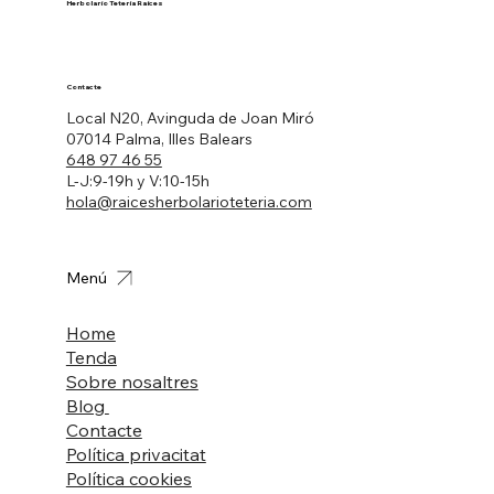
Herbolario Tetería Raíces
Contacte
Local N20, Avinguda de Joan Miró
07014 Palma, Illes Balears
648 97 46 55
L-J:9-19h y V:10-15h
hola@raicesherbolarioteteria.com
Menú
Home
Tenda
Sobre nosaltres
Blog
Contacte
Política privacitat
Política cookies