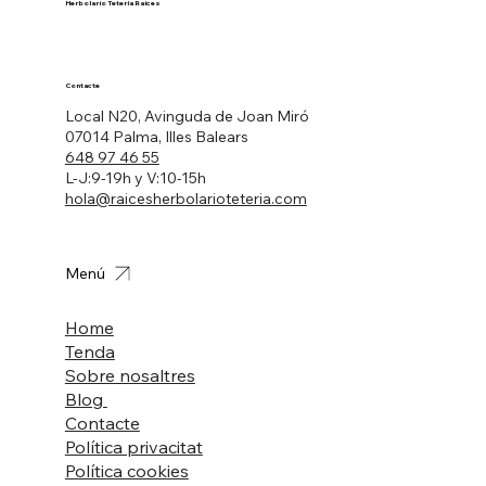
Herbolario Tetería Raíces
Contacte
Local N20, Avinguda de Joan Miró
07014 Palma, Illes Balears
648 97 46 55
L-J:9-19h y V:10-15h
hola@raicesherbolarioteteria.com
Menú
Home
Tenda
Sobre nosaltres
Blog
Contacte
Política privacitat
Política cookies