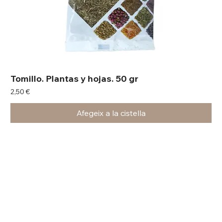
Tomillo. Plantas y hojas. 50 gr
Preu
2,50 €
Afegeix a la cistella