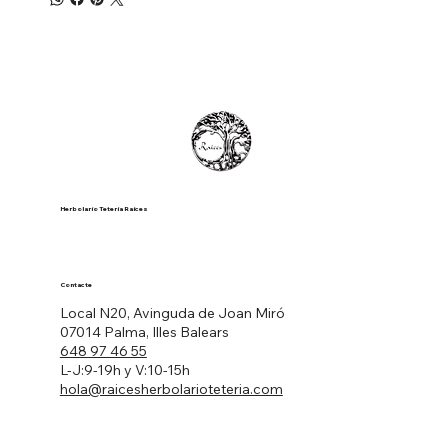
Herbolario Tetería Raíces
Contacte
Local N20, Avinguda de Joan Miró
07014 Palma, Illes Balears
648 97 46 55
L-J:9-19h y V:10-15h
hola@raicesherbolarioteteria.com