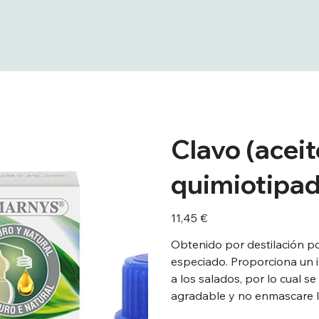
Clavo (aceit
quimiotipad
Preu
11,45 €
Obtenido por destilación por
especiado. Proporciona un 
a los salados, por lo cual 
agradable y no enmascare l