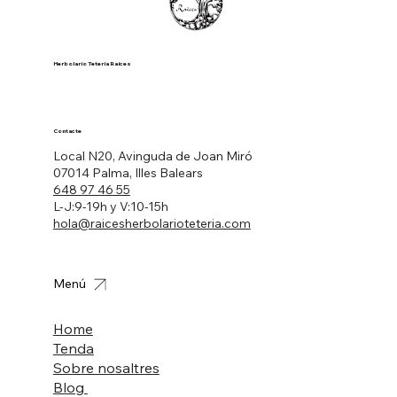
Herbolario Tetería Raíces
Contacte
Local N20, Avinguda de Joan Miró
07014 Palma, Illes Balears
648 97 46 55
L-J:9-19h y V:10-15h
hola@raicesherbolarioteteria.com
Menú
Home
Tenda
Sobre nosaltres
Blog