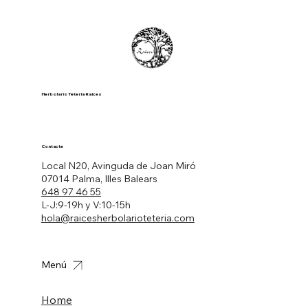
Herbolario Tetería Raíces
Contacte
Local N20, Avinguda de Joan Miró
07014 Palma, Illes Balears
648 97 46 55
L-J:9-19h y V:10-15h
hola@raicesherbolarioteteria.com
Menú
Home