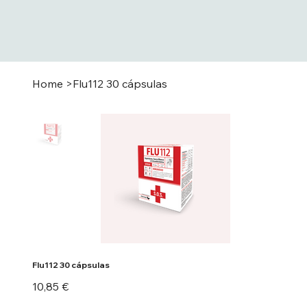
Home
>
Flu112 30 cápsulas
Flu112 30 cápsulas
Preu
10,85 €