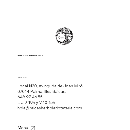
Herbolario Tetería Raíces
Contacte
Local N20, Avinguda de Joan Miró
07014 Palma, Illes Balears
648 97 46 55
L-J:9-19h y V:10-15h
hola@raicesherbolarioteteria.com
Menú