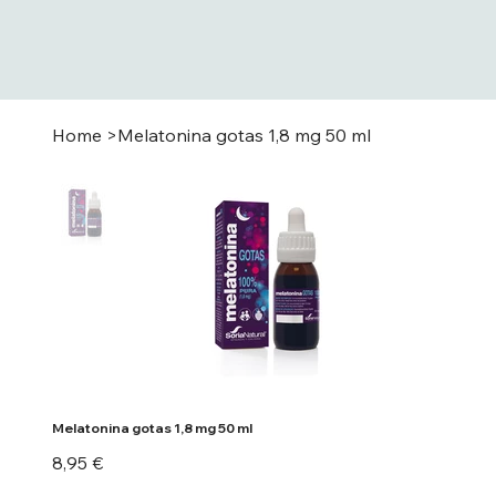
Home
>
Melatonina gotas 1,8 mg 50 ml
Melatonina gotas 1,8 mg 50 ml
Preu
8,95 €