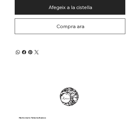
Afegeix a la cistella
Compra ara
Herbolario Tetería Raíces