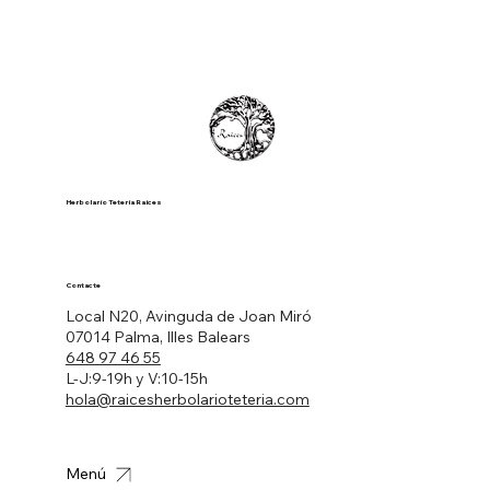
Herbolario Tetería Raíces
Contacte
Local N20, Avinguda de Joan Miró
07014 Palma, Illes Balears
648 97 46 55
L-J:9-19h y V:10-15h
hola@raicesherbolarioteteria.com
Menú