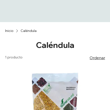
Inicio
Caléndula
Caléndula
1 producto
Ordenar