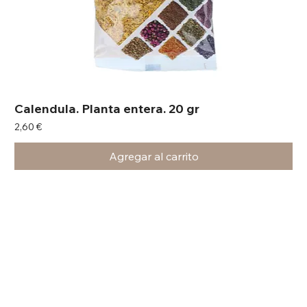
Calendula. Planta entera. 20 gr
Precio
2,60 €
Agregar al carrito