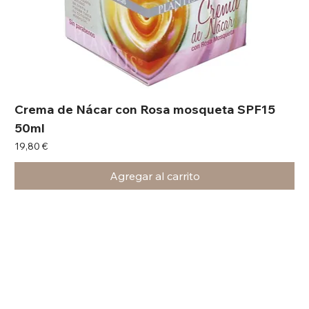
Crema de Nácar con Rosa mosqueta SPF15
50ml
Precio
19,80 €
Agregar al carrito