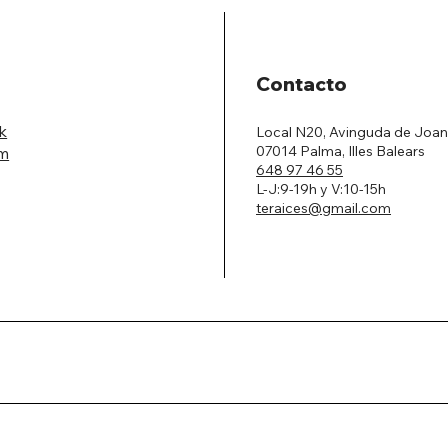
Contacto
k
Local N20, Avinguda de Joan
07014 Palma, Illes Balears
am
648 97 46 55
L-J:9-19h y V:10-15h
teraices@gmail.com