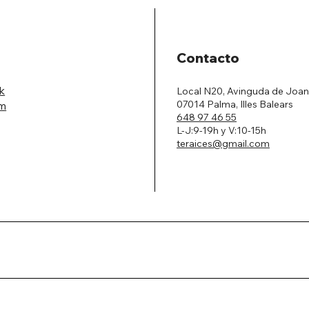
Contacto
k
Local N20, Avinguda de Joan
07014 Palma, Illes Balears
am
648 97 46 55
L-J:9-19h y V:10-15h
teraices@gmail.com