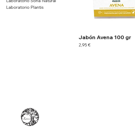
Laboratorio Soria Natural
Laboratorio Plantis
Jabón Avena 100 gr
Precio
2,95 €