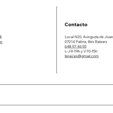
Contacto
k
Local N20, Avinguda de Joan
07014 Palma, Illes Balears
am
648 97 46 55
L-J:9-19h y V:10-15h
teraices@gmail.com