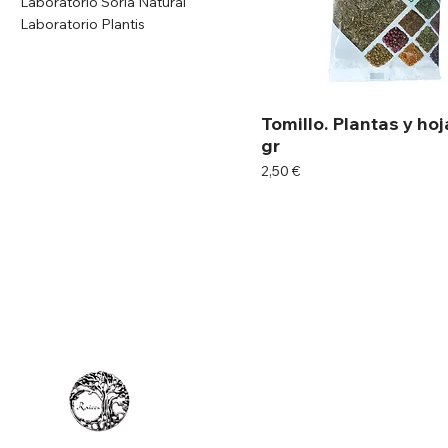
Laboratorio Soria Natural
Laboratorio Plantis
Tomillo. Plantas y hoj
gr
Precio
2,50 €