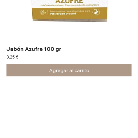
Jabón Azufre 100 gr
Precio
3,25 €
Agregar al carrito